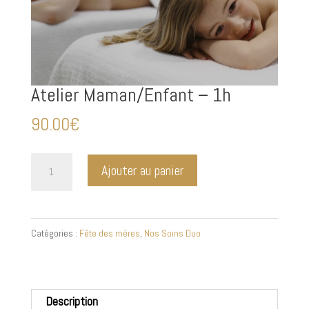
Atelier Maman/Enfant – 1h
90.00
€
quantité
Ajouter au panier
de
Atelier
Maman/Enfant
Catégories :
Fête des mères
,
Nos Soins Duo
-
1h
Description