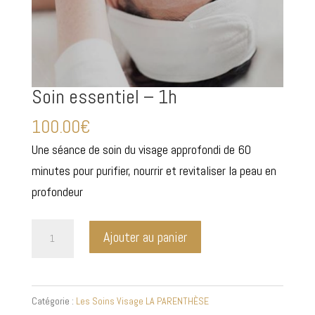
Soin essentiel – 1h
100.00
€
Une séance de soin du visage approfondi de 60
minutes pour purifier, nourrir et revitaliser la peau en
profondeur
quantité
Ajouter au panier
de
Soin
essentiel
Catégorie :
Les Soins Visage LA PARENTHÈSE
-