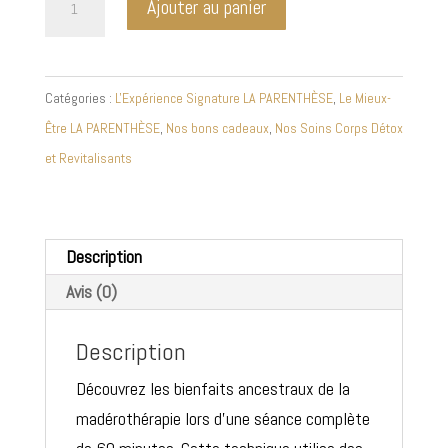
Ajouter au panier
de
Madérothérapie
-
Catégories :
L'Expérience Signature LA PARENTHÈSE
,
Le Mieux-
Séance
Être LA PARENTHÈSE
,
Nos bons cadeaux
,
Nos Soins Corps Détox
corps
et Revitalisants
entier
Description
Avis (0)
Description
Découvrez les bienfaits ancestraux de la
madérothérapie lors d’une séance complète