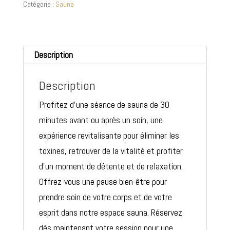
Catégorie :
Sauna
ou
après
un
Description
soin
-
Description
30
Profitez d’une séance de sauna de 30
min
minutes avant ou après un soin, une
expérience revitalisante pour éliminer les
toxines, retrouver de la vitalité et profiter
d’un moment de détente et de relaxation.
Offrez-vous une pause bien-être pour
prendre soin de votre corps et de votre
esprit dans notre espace sauna. Réservez
dès maintenant votre session pour une