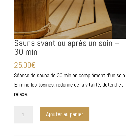
Sauna avant ou après un soin –
30 min
25.00
€
Séance de sauna de 30 min en complément d’un soin.
Elimine les toxines, redonne de la vitalité, détend et
relaxe.
quantité
Ajouter au panier
de
Sauna
avant